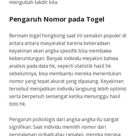
mengubah takdir kita.
Pengaruh Nomor pada Togel
Bermain togel hongkong saat ini semakin populer di
antara antara masyarakat karena keberadaan
keyakinan akan angka spesifik bisa membawa
keberuntungan. Banyak individu meyakini bahwa
analisis pada data hk, seperti statistik hasil hk
sebelumnya, bisa membantu mereka menentukan
nomor yang tepat akurat yang dipasang. Keyakinan
tersebut menjadikan individu langsung lebih optimis
serta berpenuh semangat ketika menunggu hasil
toto hk.
Pengaruh psikologis dari angka-angka itu sangat
signifikan. Saat individu memilih nomor dari
pengalaman pribadi atau ramalan, mereka merasa