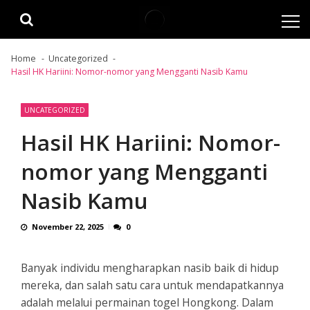
Skip
Skip
to
to
navigation
content
Home
Uncategorized
Hasil HK Hariini: Nomor-nomor yang Mengganti Nasib Kamu
UNCATEGORIZED
Hasil HK Hariini: Nomor-
nomor yang Mengganti
Nasib Kamu
November 22, 2025
0
Banyak individu mengharapkan nasib baik di hidup
mereka, dan salah satu cara untuk mendapatkannya
adalah melalui permainan togel Hongkong. Dalam