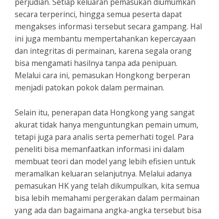
perjudian. Setiap keluaran pemasukan diumumkan
secara terperinci, hingga semua peserta dapat
mengakses informasi tersebut secara gampang. Hal
ini juga membantu mempertahankan kepercayaan
dan integritas di permainan, karena segala orang
bisa mengamati hasilnya tanpa ada penipuan.
Melalui cara ini, pemasukan Hongkong berperan
menjadi patokan pokok dalam permainan.
Selain itu, penerapan data Hongkong yang sangat
akurat tidak hanya menguntungkan pemain umum,
tetapi juga para analis serta pemerhati togel. Para
peneliti bisa memanfaatkan informasi ini dalam
membuat teori dan model yang lebih efisien untuk
meramalkan keluaran selanjutnya. Melalui adanya
pemasukan HK yang telah dikumpulkan, kita semua
bisa lebih memahami pergerakan dalam permainan
yang ada dan bagaimana angka-angka tersebut bisa