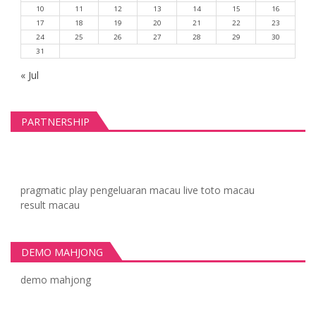
10
11
12
13
14
15
16
17
18
19
20
21
22
23
24
25
26
27
28
29
30
31
« Jul
PARTNERSHIP
pragmatic play
pengeluaran macau
live toto macau
result macau
DEMO MAHJONG
demo mahjong